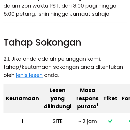
dalam zon waktu PST; dari 8:00 pagi hingga
5:00 petang, Isnin hingga Jumaat sahaja.
Tahap Sokongan
2.1. Jika anda adalah pelanggan kami,
tahap/keutamaan sokongan anda ditentukan
oleh
jenis lesen
anda.
Lesen
Masa
Keutamaan
yang
respons
Tiket
Fo
1
dilindungi
purata
1
SITE
~ 2 jam