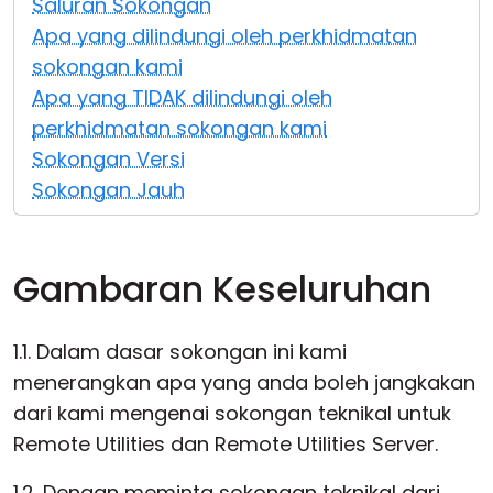
Saluran Sokongan
Awan & Di Dalam Premis
Apa yang dilindungi oleh perkhidmatan
sokongan kami
Apa yang TIDAK dilindungi oleh
perkhidmatan sokongan kami
Sokongan Versi
Sokongan Jauh
Gambaran Keseluruhan
1.1. Dalam dasar sokongan ini kami
menerangkan apa yang anda boleh jangkakan
dari kami mengenai sokongan teknikal untuk
Remote Utilities dan Remote Utilities Server.
1.2. Dengan meminta sokongan teknikal dari