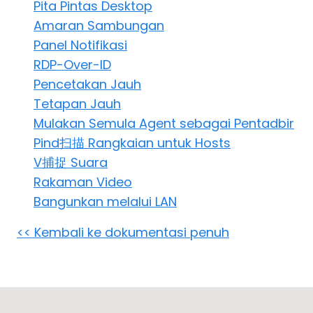
Pita Pintas Desktop
Awan & Di Dalam Premis
Amaran Sambungan
Panel Notifikasi
RDP-Over-ID
Pencetakan Jauh
Tetapan Jauh
Mulakan Semula Agent sebagai Pentadbir
Pind扫描 Rangkaian untuk Hosts
V捕捉 Suara
Rakaman Video
Bangunkan melalui LAN
<< Kembali ke dokumentasi penuh