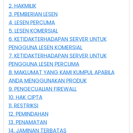
2. HAKMILIK
Awan & Di Dalam Premis
3. PEMBERIAN LESEN
4. LESEN PERCUMA
5. LESEN KOMERSIAL
6. KETIDAKTERHADAPAN SERVER UNTUK
PENGGUNA LESEN KOMERSIAL
7. KETIDAKTERHADAPAN SERVER UNTUK
PENGGUNA LESEN PERCUMA
8. MAKLUMAT YANG KAMI KUMPUL APABILA
ANDA MENGGUNAKAN PRODUK
9. PENGECUALIAN FIREWALL
10. HAK CIPTA
11. RESTRIKSI
12. PEMINDAHAN
13. PENAMATAN
14. JAMINAN TERBATAS