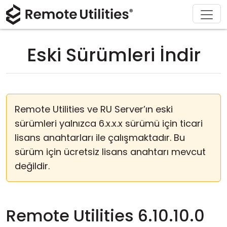
Çözümler
Hakkında
Satın Al
Destek
Ürün
İndir
Turlar
Finans ve Bankacılık
Windows
Çevrimiçi Satın Al
Destek Merkezi
Bize ulaşın
Eski Sürümleri İndir
Güvenlik
Üretim ve Perakende
macOS
Lisans Yardımcısı
Dokümantasyon
Basin bülteni
Ekran Görüntüleri
Sağlık hizmetleri
Linux
Lisansınızı Yükseltin
Bilgi Tabanı
Bir Yorum Yaz
Remote Utilities ve RU Server’ın eski
Sürüm Notları
Eğitim ve Devlet
iOS/Android
sürümleri yalnızca 6.x.x.x sürümü için ticari
lisans anahtarları ile çalışmaktadır. Bu
Bağlantı Modları
Bilişim Teknolojisi
sürüm için ücretsiz lisans anahtarı mevcut
Gözetsiz Erişim
değildir.
Active Directory Desteği
Remote Utilities 6.10.10.0
MSI Yapılandırması