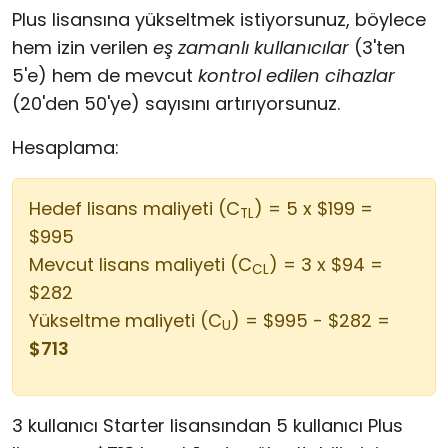
Plus lisansına yükseltmek istiyorsunuz, böylece
hem izin verilen
eş zamanlı kullanıcılar
(3'ten
5'e) hem de mevcut
kontrol edilen cihazlar
(20'den 50'ye) sayısını artırıyorsunuz.
Hesaplama:
Hedef lisans maliyeti (C
) = 5 x $199 =
TL
$995
Mevcut lisans maliyeti (C
) = 3 x $94 =
CL
$282
Yükseltme maliyeti (C
) = $995 - $282 =
U
$713
3 kullanıcı Starter lisansından 5 kullanıcı Plus