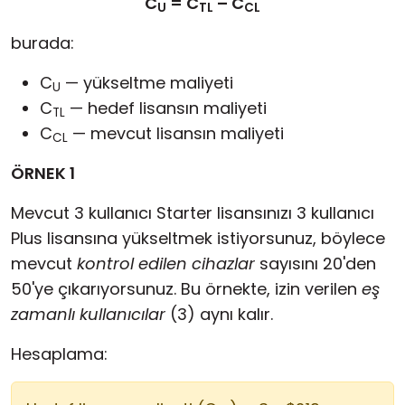
C
= C
– C
U
TL
CL
burada:
C
— yükseltme maliyeti
U
C
— hedef lisansın maliyeti
TL
C
— mevcut lisansın maliyeti
CL
ÖRNEK 1
Mevcut 3 kullanıcı Starter lisansınızı 3 kullanıcı
Plus lisansına yükseltmek istiyorsunuz, böylece
mevcut
kontrol edilen cihazlar
sayısını 20'den
50'ye çıkarıyorsunuz. Bu örnekte, izin verilen
eş
zamanlı kullanıcılar
(3) aynı kalır.
Hesaplama: