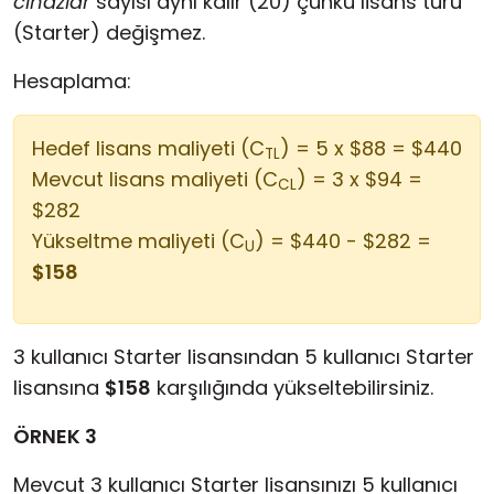
cihazlar
sayısı aynı kalır (20) çünkü lisans türü
(Starter) değişmez.
Hesaplama:
Hedef lisans maliyeti (C
) = 5 x $88 = $440
TL
Mevcut lisans maliyeti (C
) = 3 x $94 =
CL
$282
Yükseltme maliyeti (C
) = $440 - $282 =
U
$158
3 kullanıcı Starter lisansından 5 kullanıcı Starter
lisansına
$158
karşılığında yükseltebilirsiniz.
ÖRNEK 3
Mevcut 3 kullanıcı Starter lisansınızı 5 kullanıcı