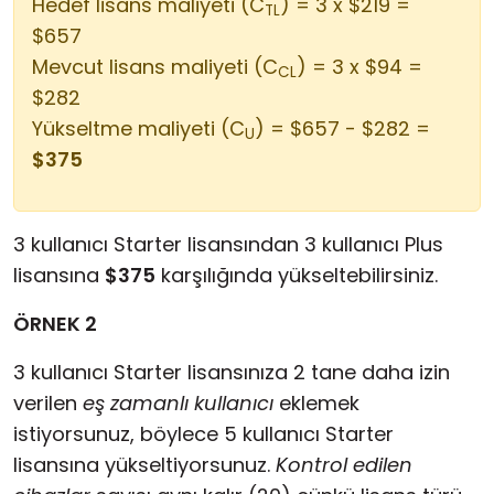
Hedef lisans maliyeti (C
) = 3 x $219 =
TL
$657
Mevcut lisans maliyeti (C
) = 3 x $94 =
CL
$282
Yükseltme maliyeti (C
) = $657 - $282 =
U
$375
3 kullanıcı Starter lisansından 3 kullanıcı Plus
lisansına
$375
karşılığında yükseltebilirsiniz.
ÖRNEK 2
3 kullanıcı Starter lisansınıza 2 tane daha izin
verilen
eş zamanlı kullanıcı
eklemek
istiyorsunuz, böylece 5 kullanıcı Starter
lisansına yükseltiyorsunuz.
Kontrol edilen