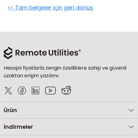
<< Tam belgeler için geri dönüş
Bulut ve Yerel
Hesaplı fiyatlarla zengin özelliklere sahip ve güvenli
uzaktan erişim yazılımı.
Ürün
İndirmeler