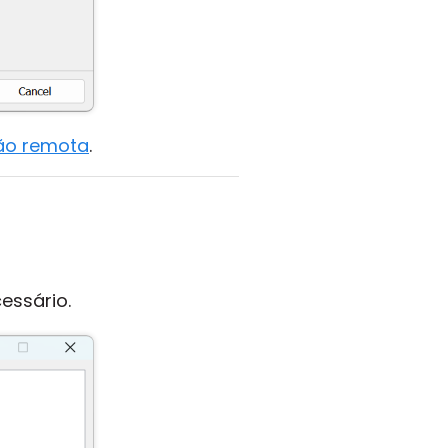
ão remota
.
cessário.