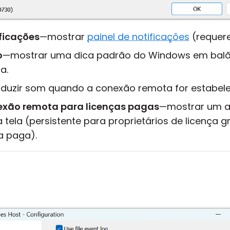
ificações
—mostrar
painel de notificações
(requere
o
—mostrar uma dica padrão do Windows em bal
a.
duzir som quando a conexão remota for estabele
nexão remota para licenças pagas
—mostrar um av
da tela (persistente para proprietários de licença 
a paga).