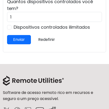
Quantos
dispositivos controlados
você
Nuvem e Local
tem?
Dispositivos controlados ilimitados
Enviar
Redefinir
Software de acesso remoto rico em recursos e
seguro a um preço acessível.