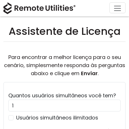
Soluções
Comprar
Produto
Suporte
Baixar
Sobre
Tour
Finanças e Banco
Windows
Comprar Online
Centro de Suporte
Fale conosco
Assistente de Licença
Segurança
Manufatura e Varejo
macOS
Assistente de Licença
Documentação
Sala de imprensa
Capturas de Tela
Saúde
Linux
Atualizar Sua Licença
Base de Conhecimento
Escrever uma avaliação
Para encontrar a melhor licença para o seu
Notas de Lançamento
Educação e Governo
iOS/Android
cenário, simplesmente responda às perguntas
abaixo e clique em
Enviar
.
Modos de Conexão
Tecnologia da Informação
Acesso Não Assistido
Quantos
usuários simultâneos
você tem?
Suporte ao Active Directory
Usuários simultâneos ilimitados
Configuração MSI