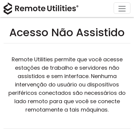
Soluções
Comprar
Produto
Suporte
Baixar
Sobre
Tour
Finanças e Banco
Windows
Comprar Online
Centro de Suporte
Fale conosco
Acesso Não Assistido
Segurança
Manufatura e Varejo
macOS
Assistente de Licença
Documentação
Sala de imprensa
Capturas de Tela
Saúde
Linux
Atualizar Sua Licença
Base de Conhecimento
Escrever uma avaliação
Remote Utilities permite que você acesse
Notas de Lançamento
Educação e Governo
iOS/Android
estações de trabalho e servidores não
assistidos e sem interface. Nenhuma
Modos de Conexão
Tecnologia da Informação
intervenção do usuário ou dispositivos
periféricos conectados são necessários do
Acesso Não Assistido
lado remoto para que você se conecte
remotamente a tais máquinas.
Suporte ao Active Directory
Configuração MSI