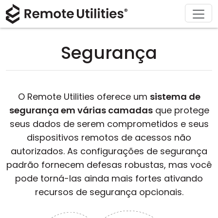
Soluções
Comprar
Produto
Suporte
Baixar
Sobre
Tour
Finanças e Banco
Windows
Comprar Online
Centro de Suporte
Fale conosco
Segurança
Segurança
Manufatura e Varejo
macOS
Assistente de Licença
Documentação
Sala de imprensa
Capturas de Tela
Saúde
Linux
Atualizar Sua Licença
Base de Conhecimento
Escrever uma avaliação
O Remote Utilities oferece um
sistema de
Notas de Lançamento
Educação e Governo
iOS/Android
segurança em várias camadas
que protege
seus dados de serem comprometidos e seus
Modos de Conexão
Tecnologia da Informação
dispositivos remotos de acessos não
autorizados. As configurações de segurança
Acesso Não Assistido
padrão fornecem defesas robustas, mas você
pode torná-las ainda mais fortes ativando
Suporte ao Active Directory
recursos de segurança opcionais.
Configuração MSI