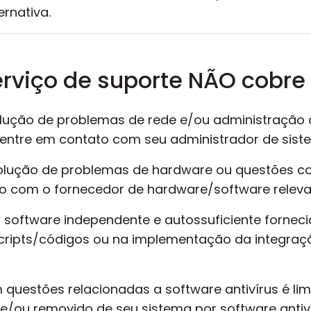
rnativa.
rviço de suporte NÃO cobre
solução de problemas de rede e/ou administração d
, entre em contato com seu administrador de sist
solução de problemas de hardware ou questões co
to com o fornecedor de hardware/software releva
um software independente e autossuficiente fornec
scripts/códigos ou na implementação da integraç
 questões relacionadas a software antivírus é limi
e/ou removido de seu sistema por software antiv