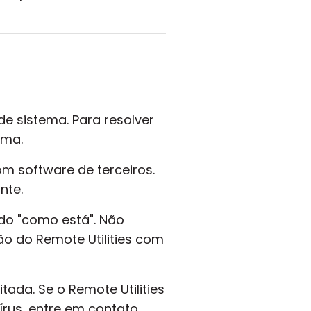
e sistema. Para resolver
ema.
m software de terceiros.
nte.
ido "como está". Não
ão do Remote Utilities com
tada. Se o Remote Utilities
írus, entre em contato