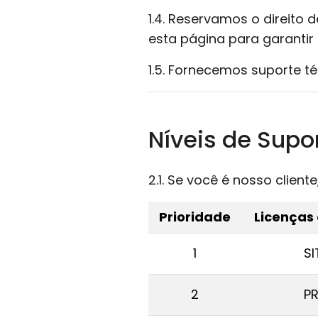
1.4. Reservamos o direito d
esta página para garantir 
1.5. Fornecemos suporte té
Níveis de Supo
2.1. Se você é nosso clien
Prioridade
Licenças
1
SI
2
P