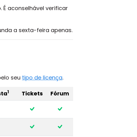
. É aconselhável verificar
gunda a sexta-feira apenas.
 pelo seu
tipo de licença
.
1
sta
Tickets
Fórum