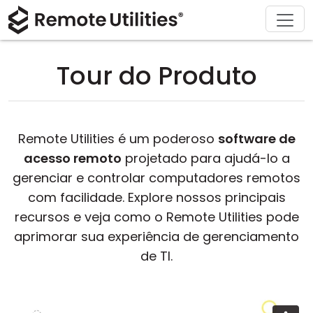
Soluções
Comprar
Produto
Suporte
Baixar
Sobre
Tour
Finanças e Banco
Windows
Comprar Online
Centro de Suporte
Fale conosco
Tour do Produto
Segurança
Manufatura e Varejo
macOS
Assistente de Licença
Documentação
Sala de imprensa
Capturas de Tela
Saúde
Linux
Atualizar Sua Licença
Base de Conhecimento
Escrever uma avaliação
Remote Utilities é um poderoso
software de
Notas de Lançamento
Educação e Governo
iOS/Android
acesso remoto
projetado para ajudá-lo a
gerenciar e controlar computadores remotos
Modos de Conexão
Tecnologia da Informação
com facilidade. Explore nossos principais
recursos e veja como o Remote Utilities pode
Acesso Não Assistido
aprimorar sua experiência de gerenciamento
de TI.
Suporte ao Active Directory
Configuração MSI