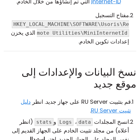
Internet-ID
التي تم إنشاؤها من خلال الخادم.
مفتاح التسجيل
HKEY_LOCAL_MACHINE\SOFTWARE\Usoris\Re
الذي يخزن
mote Utilities\MiniInternetId
إعدادات تكوين الخادم.
نسخ البيانات والإعدادات إلى
موقع جديد
قم بتثبيت RU Server على جهاز جديد. انظر
دليل
تثبيت RU Server
.
انسخ المجلدات
،
و
(انظر
stats
Logs
data
أعلاه) من مجلد تثبيت الخادم على الجهاز القديم إلى
نفس المجلد على الجهاز الجديد. اختر
استبدال