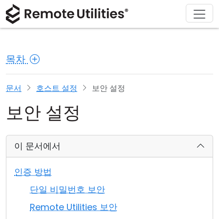
회사 소개
다운로드
솔루션
제품
구매
지원
투어
재무 및 은행업
Windows
온라인 구매
지원 센터
문의하기
목차
보안
제조 및 소매업
macOS
라이선스 어시스턴트
문서
보도 자료실
스크린샷
헬스케어
Linux
라이선스 업그레이드
지식 기반
리뷰 작성하기
문서
호스트 설정
보안 설정
보안 설정
릴리즈 노트
교육 및 정부
iOS/Android
연결 모드
정보 기술
이 문서에서
무인 액세스
인증 방법
Active Directory 지원
단일 비밀번호 보안
Remote Utilities 보안
MSI 구성