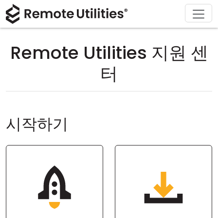
회사 소개
다운로드
솔루션
제품
구매
지원
투어
재무 및 은행업
Windows
온라인 구매
지원 센터
문의하기
Remote Utilities 지원 센
보안
제조 및 소매업
macOS
라이선스 어시스턴트
문서
보도 자료실
터
스크린샷
헬스케어
Linux
라이선스 업그레이드
지식 기반
리뷰 작성하기
릴리즈 노트
교육 및 정부
iOS/Android
시작하기
연결 모드
정보 기술
무인 액세스
Active Directory 지원
MSI 구성