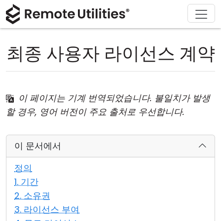
회사 소개
다운로드
솔루션
제품
구매
지원
투어
재무 및 은행업
Windows
온라인 구매
지원 센터
문의하기
최종 사용자 라이선스 계약
보안
제조 및 소매업
macOS
라이선스 어시스턴트
문서
보도 자료실
스크린샷
헬스케어
Linux
라이선스 업그레이드
지식 기반
리뷰 작성하기
이 페이지는 기계 번역되었습니다. 불일치가 발생
릴리즈 노트
교육 및 정부
iOS/Android
할 경우, 영어 버전이 주요 출처로 우선합니다.
연결 모드
정보 기술
이 문서에서
무인 액세스
정의
1. 기간
Active Directory 지원
2. 소유권
MSI 구성
3. 라이선스 부여