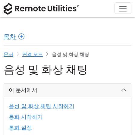
회사 소개
다운로드
솔루션
제품
구매
지원
투어
재무 및 은행업
Windows
온라인 구매
지원 센터
문의하기
목차
보안
제조 및 소매업
macOS
라이선스 어시스턴트
문서
보도 자료실
스크린샷
헬스케어
Linux
라이선스 업그레이드
지식 기반
리뷰 작성하기
문서
연결 모드
음성 및 화상 채팅
음성 및 화상 채팅
릴리즈 노트
교육 및 정부
iOS/Android
연결 모드
정보 기술
이 문서에서
무인 액세스
음성 및 화상 채팅 시작하기
Active Directory 지원
통화 시작하기
통화 설정
MSI 구성