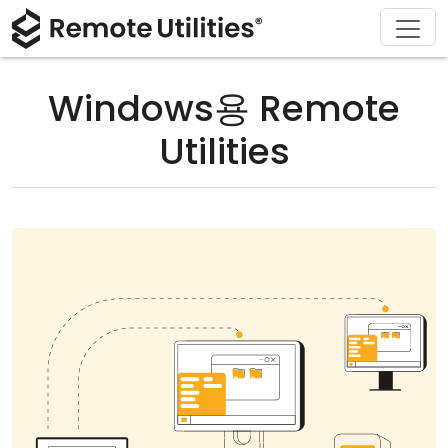
회사 소개
다운로드
솔루션
제품
구매
지원
투어
재무 및 은행업
Windows
온라인 구매
지원 센터
문의하기
Windows용 Remote
보안
제조 및 소매업
macOS
라이선스 어시스턴트
문서
보도 자료실
Utilities
스크린샷
헬스케어
Linux
라이선스 업그레이드
지식 기반
리뷰 작성하기
릴리즈 노트
교육 및 정부
iOS/Android
연결 모드
정보 기술
무인 액세스
Active Directory 지원
MSI 구성