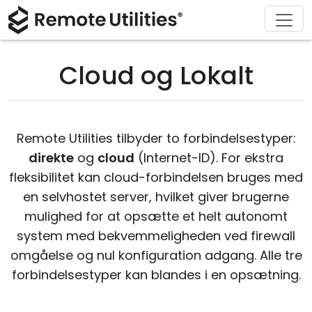
Download
Løsninger
Support
Produkt
Køb
Om
Tour
Finans og Bankvæsen
Windows
Køb online
Support Center
Kontakt os
Cloud og Lokalt
Sikkerhed
Produktion og Detailhandel
macOS
Licensassistent
Dokumentation
Presseværelse
Skærmbilleder
Sundhedspleje
Linux
Opgrader din licens
Vidensbase
Skriv en anmeldelse
Remote Utilities tilbyder to forbindelsestyper:
Udgivelsesnoter
Uddannelse og Offentlig Sektor
iOS/Android
direkte
og
cloud
(Internet-ID). For ekstra
fleksibilitet kan cloud-forbindelsen bruges med
Forbindelsesmodes
Informationsteknologi
en selvhostet server, hvilket giver brugerne
mulighed for at opsætte et helt autonomt
Uden tilsyn
system med bekvemmeligheden ved firewall
omgåelse og nul konfiguration adgang. Alle tre
Active Directory Support
forbindelsestyper kan blandes i en opsætning.
MSI Konfiguration