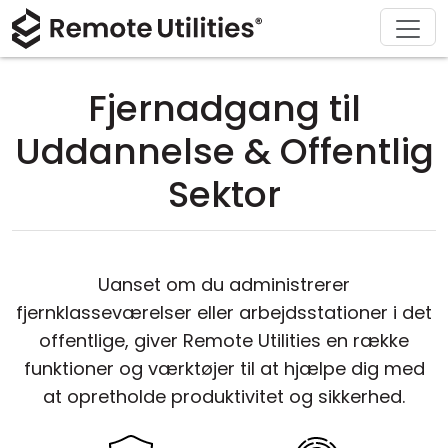
Download
Løsninger
Support
Produkt
Køb
Om
Tour
Finans og Bankvæsen
Windows
Køb online
Support Center
Kontakt os
Fjernadgang til
Sikkerhed
Produktion og Detailhandel
macOS
Licensassistent
Dokumentation
Presseværelse
Uddannelse & Offentlig
Skærmbilleder
Sundhedspleje
Linux
Opgrader din licens
Vidensbase
Skriv en anmeldelse
Sektor
Udgivelsesnoter
Uddannelse og Offentlig Sektor
iOS/Android
Forbindelsesmodes
Informationsteknologi
Uanset om du administrerer
fjernklasseværelser eller arbejdsstationer i det
Uden tilsyn
offentlige, giver Remote Utilities en række
funktioner og værktøjer til at hjælpe dig med
Active Directory Support
at opretholde produktivitet og sikkerhed.
MSI Konfiguration