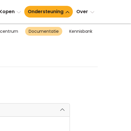
Kopen
Ondersteuning
Over
scentrum
Documentatie
Kennisbank