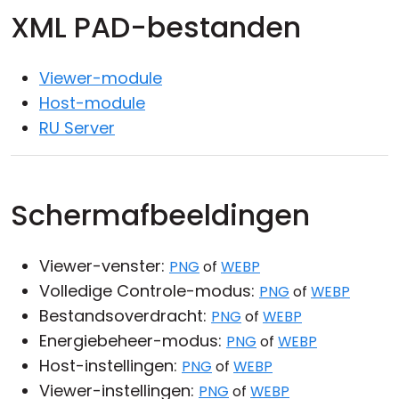
XML PAD-bestanden
Cloud & On-Premise
Viewer-module
Host-module
RU Server
Schermafbeeldingen
Viewer-venster:
PNG
of
WEBP
Volledige Controle-modus:
PNG
of
WEBP
Bestandsoverdracht:
PNG
of
WEBP
Energiebeheer-modus:
PNG
of
WEBP
Host-instellingen:
PNG
of
WEBP
Viewer-instellingen:
PNG
of
WEBP