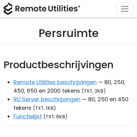
Ondersteuning
Downloaden
Oplossingen
Product
Kopen
Over
Tour
Financiën en Banken
Windows
Kopen Online
Ondersteuningscentrum
Neem contact met ons op
Persruimte
Beveiliging
Productie en Detailhandel
macOS
Licentie Assistent
Documentatie
Perskamer
Screenshots
Gezondheidszorg
Linux
Upgrade Uw Licentie
Kennisbank
Schrijf een recensie
Productbeschrijvingen
Versie-informatie
Onderwijs en Overheid
iOS/Android
Remote Utilities beschrijvingen
— 80, 250,
Verbinding modi
Informatietechnologie
450, 650 en 2000 tekens
(TXT, 3KB)
Onbeheerd Toegang
RU Server beschrijvingen
— 80, 250 en 450
tekens
(TXT, 1KB)
Ondersteuning voor Active Directory
Functielijst
(TXT, 6KB)
MSI-configuratie