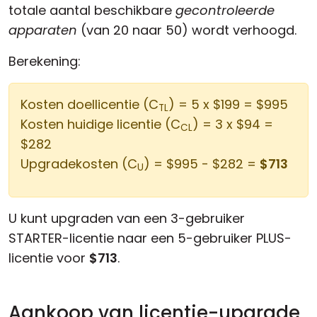
totale aantal beschikbare
gecontroleerde
apparaten
(van 20 naar 50) wordt verhoogd.
Berekening:
Kosten doellicentie (C
) = 5 x $199 = $995
TL
Kosten huidige licentie (C
) = 3 x $94 =
CL
$282
Upgradekosten (C
) = $995 - $282 =
$713
U
U kunt upgraden van een 3-gebruiker
STARTER-licentie naar een 5-gebruiker PLUS-
licentie voor
$713
.
Aankoop van licentie-upgrade