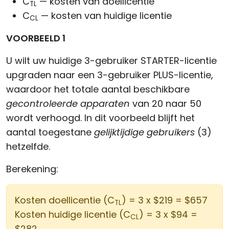
C
— kosten van doellicentie
TL
C
— kosten van huidige licentie
CL
VOORBEELD 1
U wilt uw huidige 3-gebruiker STARTER-licentie
upgraden naar een 3-gebruiker PLUS-licentie,
waardoor het totale aantal beschikbare
gecontroleerde apparaten
van 20 naar 50
wordt verhoogd. In dit voorbeeld blijft het
aantal toegestane
gelijktijdige gebruikers
(3)
hetzelfde.
Berekening:
Kosten doellicentie (C
) = 3 x $219 = $657
TL
Kosten huidige licentie (C
) = 3 x $94 =
CL
$282