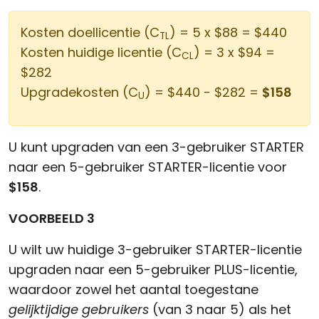
Kosten doellicentie (C
) = 5 x $88 = $440
TL
Kosten huidige licentie (C
) = 3 x $94 =
CL
$282
Upgradekosten (C
) = $440 - $282 =
$158
U
U kunt upgraden van een 3-gebruiker STARTER
naar een 5-gebruiker STARTER-licentie voor
$158
.
VOORBEELD 3
U wilt uw huidige 3-gebruiker STARTER-licentie
upgraden naar een 5-gebruiker PLUS-licentie,
waardoor zowel het aantal toegestane
gelijktijdige gebruikers
(van 3 naar 5) als het