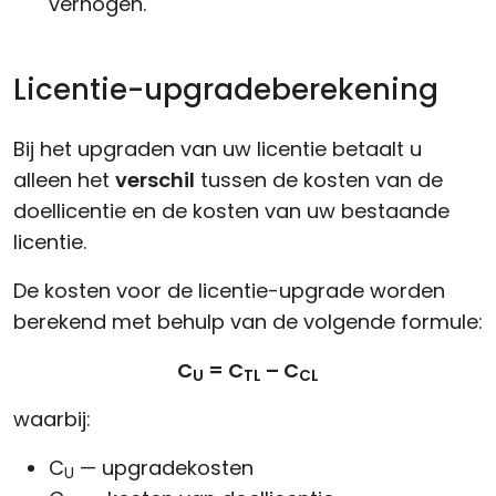
verhogen.
Licentie-upgradeberekening
Bij het upgraden van uw licentie betaalt u
alleen het
verschil
tussen de kosten van de
doellicentie en de kosten van uw bestaande
licentie.
De kosten voor de licentie-upgrade worden
berekend met behulp van de volgende formule:
C
= C
– C
U
TL
CL
waarbij:
C
— upgradekosten
U