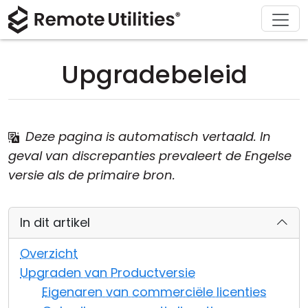
Ondersteuning
Downloaden
Oplossingen
Product
Kopen
Over
Tour
Financiën en Banken
Windows
Kopen Online
Ondersteuningscentrum
Neem contact met ons op
Upgradebeleid
Beveiliging
Productie en Detailhandel
macOS
Licentie Assistent
Documentatie
Perskamer
Screenshots
Gezondheidszorg
Linux
Upgrade Uw Licentie
Kennisbank
Schrijf een recensie
Deze pagina is automatisch vertaald. In
Versie-informatie
Onderwijs en Overheid
iOS/Android
geval van discrepanties prevaleert de Engelse
versie als de primaire bron.
Verbinding modi
Informatietechnologie
In dit artikel
Onbeheerd Toegang
Overzicht
Ondersteuning voor Active Directory
Upgraden van Productversie
MSI-configuratie
Eigenaren van commerciële licenties