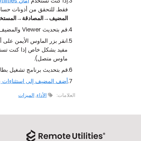
إذا كنت تستخدم
أمان Remote Utilities
فقط. للتحقق من أذونات حسابك
المضيف
→
المصادقة
→
المستخ
قم بتحديث Viewer والمضيف إلى أحدث إصدار. راجع
انقر بزر الماوس الأيمن على أ
مفيد بشكل خاص إذا كنت تس
ماوس متصل).
قم بتحديث برنامج تشغيل بطا
أضف المضيف إلى استثناءات ب
العلامات:
الأداء
,
الميزات