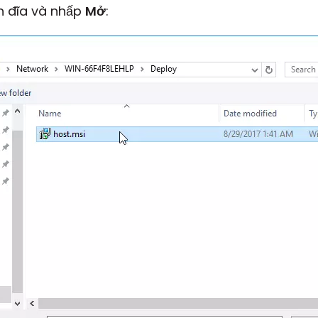
n đĩa và nhấp
Mở
: