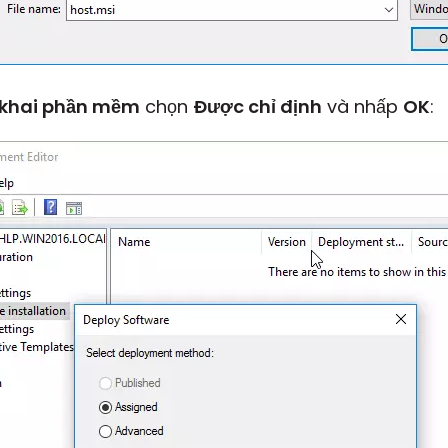
 khai phần mềm
chọn
Được chỉ định
và nhấp
OK
: