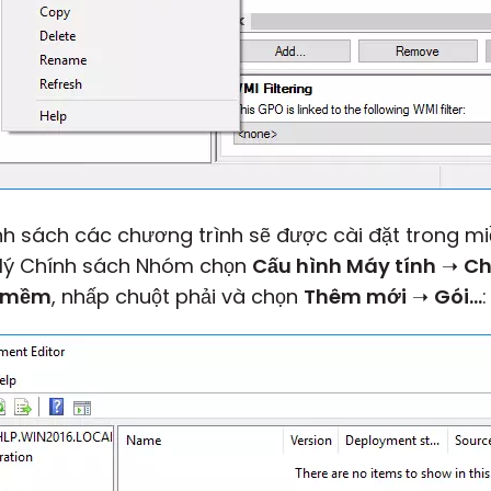
 sách các chương trình sẽ được cài đặt trong miề
 lý Chính sách Nhóm chọn
Cấu hình Máy tính
➝
Ch
n mềm
, nhấp chuột phải và chọn
Thêm mới
➝
Gói...
: