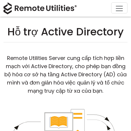
Sản phẩm
Giải pháp
Tải xuống
Giới thiệu
Hỗ trợ
Mua
Tour
Tài chính và Ngân hàng
Windows
Mua Trực Tuyến
Trung tâm hỗ trợ
Liên hệ với chúng tôi
Hỗ trợ Active Directory
Bảo mật
Sản xuất và Bán lẻ
macOS
Trợ lý Giấy Phép
Tài liệu
Phòng báo chí
Hình chụp màn hình
Chăm sóc sức khỏe
Linux
Nâng Cấp Giấy Phép Của Bạn
Cơ sở kiến thức
Viết đánh giá
Remote Utilities Server cung cấp tích hợp liền
Các ghi chú phát hành
Giáo dục và Chính phủ
iOS/Android
mạch với Active Directory, cho phép bạn đồng
bộ hóa cơ sở hạ tầng Active Directory (AD) của
Các chế độ kết nối
Công nghệ thông tin
mình và đơn giản hóa việc quản lý và tổ chức
mạng truy cập từ xa của bạn.
Truy cập không giám sát
Hỗ trợ Active Directory
Cấu hình MSI