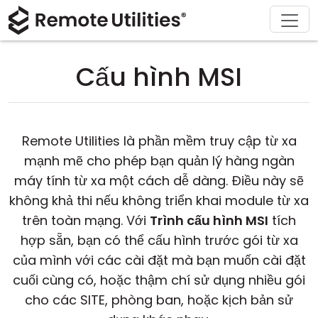
Sản phẩm
Giải pháp
Tải xuống
Giới thiệu
Hỗ trợ
Mua
Tour
Tài chính và Ngân hàng
Windows
Mua Trực Tuyến
Trung tâm hỗ trợ
Liên hệ với chúng tôi
Cấu hình MSI
Bảo mật
Sản xuất và Bán lẻ
macOS
Trợ lý Giấy Phép
Tài liệu
Phòng báo chí
Hình chụp màn hình
Chăm sóc sức khỏe
Linux
Nâng Cấp Giấy Phép Của Bạn
Cơ sở kiến thức
Viết đánh giá
Remote Utilities là phần mềm truy cập từ xa
Các ghi chú phát hành
Giáo dục và Chính phủ
iOS/Android
mạnh mẽ cho phép bạn quản lý hàng ngàn
máy tính từ xa một cách dễ dàng. Điều này sẽ
Các chế độ kết nối
Công nghệ thông tin
không khả thi nếu không triển khai module từ xa
trên toàn mạng. Với
Trình cấu hình MSI
tích
Truy cập không giám sát
hợp sẵn, bạn có thể cấu hình trước gói từ xa
của mình với các cài đặt mà bạn muốn cài đặt
Hỗ trợ Active Directory
cuối cùng có, hoặc thậm chí sử dụng nhiều gói
cho các SITE, phòng ban, hoặc kịch bản sử
Cấu hình MSI