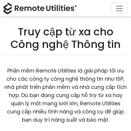
Sản phẩm
Giải pháp
Tải xuống
Giới thiệu
Hỗ trợ
Mua
Tour
Tài chính và Ngân hàng
Windows
Mua Trực Tuyến
Trung tâm hỗ trợ
Liên hệ với chúng tôi
Truy cập từ xa cho
Bảo mật
Sản xuất và Bán lẻ
macOS
Trợ lý Giấy Phép
Tài liệu
Phòng báo chí
Công nghệ Thông tin
Hình chụp màn hình
Chăm sóc sức khỏe
Linux
Nâng Cấp Giấy Phép Của Bạn
Cơ sở kiến thức
Viết đánh giá
Các ghi chú phát hành
Giáo dục và Chính phủ
iOS/Android
Phần mềm Remote Utilities là giải pháp tối ưu
cho các công ty công nghệ thông tin như ISP,
Các chế độ kết nối
Công nghệ thông tin
nhà phát triển phần mềm và nhà cung cấp tích
Truy cập không giám sát
hợp. Dù bạn đang cung cấp hỗ trợ từ xa hay
quản lý một mạng lưới lớn, Remote Utilities
Hỗ trợ Active Directory
cung cấp nhiều tính năng và công cụ để giúp
bạn duy trì năng suất và bảo mật.
Cấu hình MSI