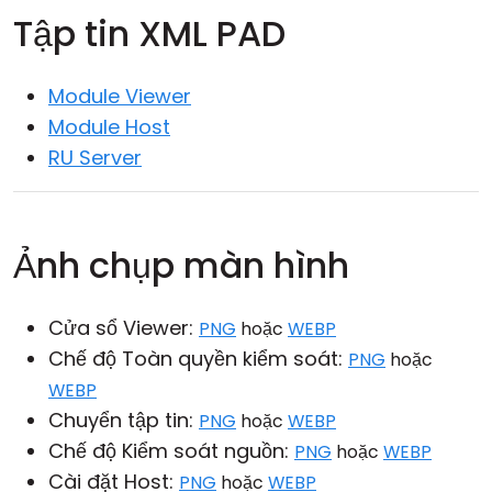
Tập tin XML PAD
Đám mây & Tại chỗ
Module Viewer
Module Host
RU Server
Ảnh chụp màn hình
Cửa sổ Viewer:
PNG
hoặc
WEBP
Chế độ Toàn quyền kiểm soát:
PNG
hoặc
WEBP
Chuyển tập tin:
PNG
hoặc
WEBP
Chế độ Kiểm soát nguồn:
PNG
hoặc
WEBP
Cài đặt Host:
PNG
hoặc
WEBP