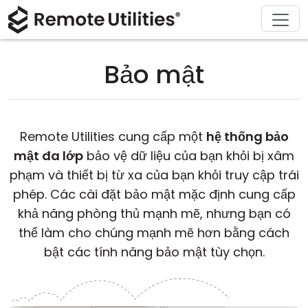
Sản phẩm
Giải pháp
Tải xuống
Giới thiệu
Hỗ trợ
Mua
Tour
Tài chính và Ngân hàng
Windows
Mua Trực Tuyến
Trung tâm hỗ trợ
Liên hệ với chúng tôi
Bảo mật
Bảo mật
Sản xuất và Bán lẻ
macOS
Trợ lý Giấy Phép
Tài liệu
Phòng báo chí
Hình chụp màn hình
Chăm sóc sức khỏe
Linux
Nâng Cấp Giấy Phép Của Bạn
Cơ sở kiến thức
Viết đánh giá
Remote Utilities cung cấp một
hệ thống bảo
Các ghi chú phát hành
Giáo dục và Chính phủ
iOS/Android
mật đa lớp
bảo vệ dữ liệu của bạn khỏi bị xâm
phạm và thiết bị từ xa của bạn khỏi truy cập trái
Các chế độ kết nối
Công nghệ thông tin
phép. Các cài đặt bảo mật mặc định cung cấp
khả năng phòng thủ mạnh mẽ, nhưng bạn có
Truy cập không giám sát
thể làm cho chúng mạnh mẽ hơn bằng cách
bật các tính năng bảo mật tùy chọn.
Hỗ trợ Active Directory
Cấu hình MSI