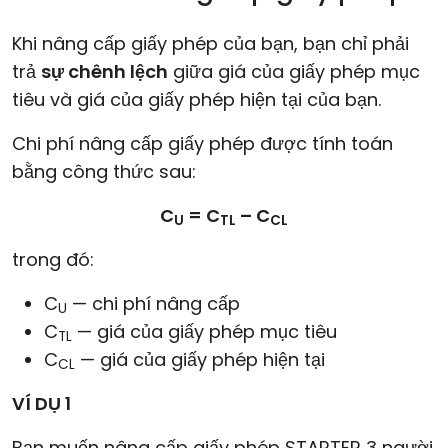
Khi nâng cấp giấy phép của bạn, bạn chỉ phải
trả
sự chênh lệch
giữa giá của giấy phép mục
tiêu và giá của giấy phép hiện tại của bạn.
Chi phí nâng cấp giấy phép được tính toán
bằng công thức sau:
C
= C
– C
U
TL
CL
trong đó:
C
— chi phí nâng cấp
U
C
— giá của giấy phép mục tiêu
TL
C
— giá của giấy phép hiện tại
CL
VÍ DỤ 1
Bạn muốn nâng cấp giấy phép STARTER 3 người