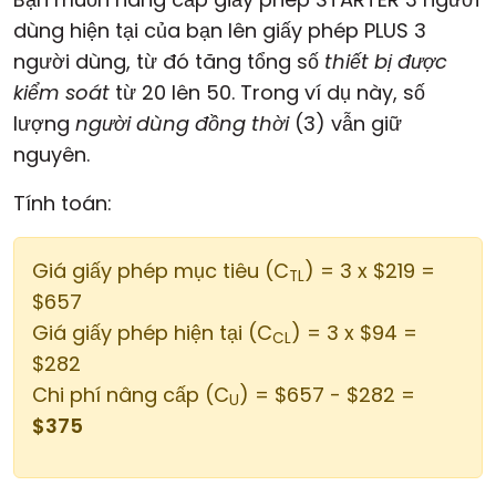
dùng hiện tại của bạn lên giấy phép PLUS 3
người dùng, từ đó tăng tổng số
thiết bị được
kiểm soát
từ 20 lên 50. Trong ví dụ này, số
lượng
người dùng đồng thời
(3) vẫn giữ
nguyên.
Tính toán:
Giá giấy phép mục tiêu (C
) = 3 x $219 =
TL
$657
Giá giấy phép hiện tại (C
) = 3 x $94 =
CL
$282
Chi phí nâng cấp (C
) = $657 - $282 =
U
$375