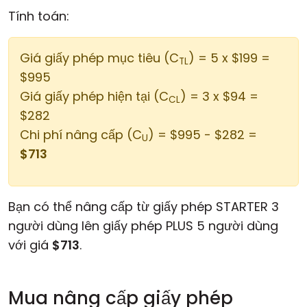
Tính toán:
Giá giấy phép mục tiêu (C
) = 5 x $199 =
TL
$995
Giá giấy phép hiện tại (C
) = 3 x $94 =
CL
$282
Chi phí nâng cấp (C
) = $995 - $282 =
U
$713
Bạn có thể nâng cấp từ giấy phép STARTER 3
người dùng lên giấy phép PLUS 5 người dùng
với giá
$713
.
Mua nâng cấp giấy phép