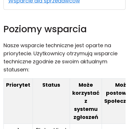
Wsparcie dla sprzedawców
Chmura i lokalnie
Poziomy wsparcia
Nasze wsparcie techniczne jest oparte na
priorytecie. Użytkownicy otrzymują wsparcie
techniczne zgodnie ze swoim aktualnym
statusem:
Priorytet
Status
Może
Moż
korzystać
postowa
z
Społeczn
systemu
zgłoszeń