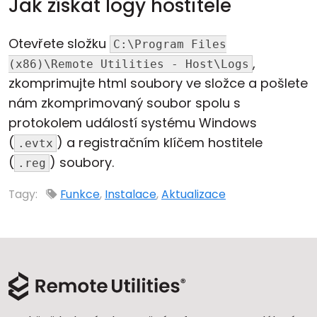
Jak získat logy hostitele
Otevřete složku
C:\Program Files
,
(x86)\Remote Utilities - Host\Logs
zkomprimujte html soubory ve složce a pošlete
nám zkomprimovaný soubor spolu s
protokolem událostí systému Windows
(
) a registračním klíčem hostitele
.evtx
(
) soubory.
.reg
Tagy:
Funkce
,
Instalace
,
Aktualizace