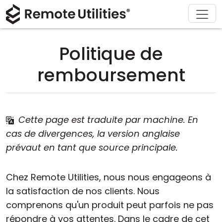
Télécharger
Solutions
À propos
Support
Acheter
Produit
Visite
Finance et banque
Windows
Acheter en ligne
Centre de support
Contactez-nous
Politique de
Sécurité
Fabrication et vente au détail
macOS
Assistant de licence
Documentation
Salle de presse
remboursement
Captures d'écran
Soins de santé
Linux
Mettre à niveau votre licence
Base de connaissances
Écrire un avis
Notes de version
Éducation et gouvernement
iOS/Android
Cette page est traduite par machine. En
cas de divergences, la version anglaise
Modes de connexion
Technologie de l'information
prévaut en tant que source principale.
Accès non surveillé
Chez Remote Utilities, nous nous engageons à
Support d'Active Directory
la satisfaction de nos clients. Nous
comprenons qu'un produit peut parfois ne pas
Configuration MSI
répondre à vos attentes. Dans le cadre de cet