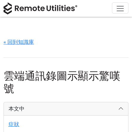
解決方案
產品
下載
購買
支援
關於
導覽
金融與銀行
Windows
線上購買
支援中心
聯繫我們
安全性
製造與零售
macOS
許可證助手
文檔
新聞稿
« 回到知識庫
螢幕截圖
醫療保健
Linux
升級您的許可證
知識庫
寫評論
版本說明
教育與政府
iOS/Android
雲端通訊錄圖示顯示驚嘆
連接模式
資訊技術
號
無人值守訪問
本文中
活動目錄支援
症狀
MSI 配置