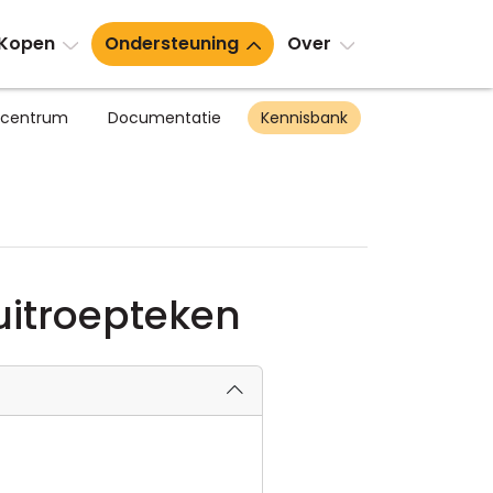
Kopen
Ondersteuning
Over
scentrum
Documentatie
Kennisbank
uitroepteken