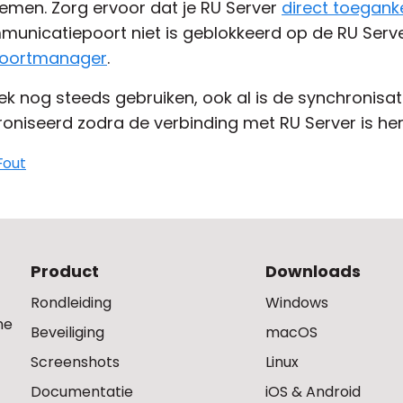
lemen. Zorg ervoor dat je RU Server
direct toeganke
unicatiepoort niet is geblokkeerd op de RU Serv
Poortmanager
.
ek nog steeds gebruiken, ook al is de synchronisati
niseerd zodra de verbinding met RU Server is her
Fout
Product
Downloads
Rondleiding
Windows
ne
Beveiliging
macOS
Screenshots
Linux
Documentatie
iOS & Android