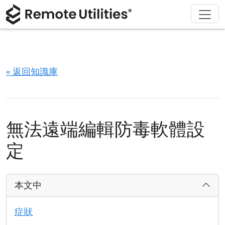
解決方案
產品
下載
購買
支援
關於
導覽
金融與銀行
Windows
線上購買
支援中心
聯繫我們
安全性
製造與零售
macOS
許可證助手
文檔
新聞稿
« 返回知識庫
螢幕截圖
醫療保健
Linux
升級您的許可證
知識庫
寫評論
版本說明
教育與政府
iOS/Android
無法遠端編輯防毒軟體設
連接模式
資訊技術
定
無人值守訪問
本文中
活動目錄支援
症狀
MSI 配置