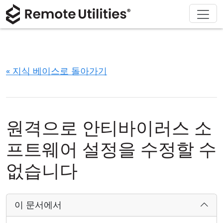
회사 소개
다운로드
솔루션
제품
구매
지원
투어
재무 및 은행업
Windows
온라인 구매
지원 센터
문의하기
보안
제조 및 소매업
macOS
라이선스 어시스턴트
문서
보도 자료실
« 지식 베이스로 돌아가기
스크린샷
헬스케어
Linux
라이선스 업그레이드
지식 기반
리뷰 작성하기
릴리즈 노트
교육 및 정부
iOS/Android
원격으로 안티바이러스 소
연결 모드
정보 기술
프트웨어 설정을 수정할 수
무인 액세스
없습니다
Active Directory 지원
이 문서에서
MSI 구성