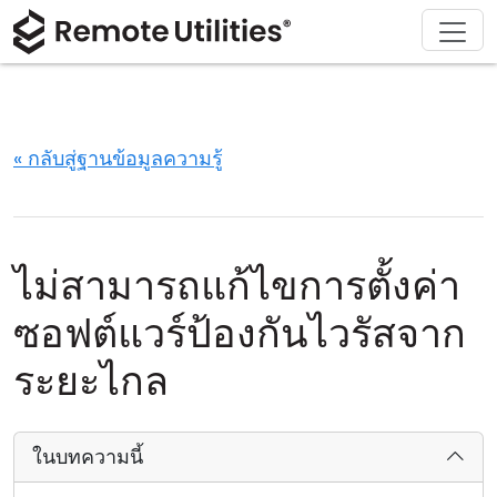
ดาวน์โหลด
ผลิตภัณฑ์
สนับสนุน
เกี่ยวกับ
โซลูชัน
ซื้อ
ทัวร์
การเงินและธนาคาร
Windows
ซื้อออนไลน์
ศูนย์สนับสนุน
ติดต่อเรา
ความปลอดภัย
การผลิตและการค้าปลีก
macOS
ผู้ช่วยใบอนุญาต
เอกสารประกอบ
ห้องข่าว
« กลับสู่ฐานข้อมูลความรู้
ภาพหน้าจอ
การดูแลสุขภาพ
Linux
อัปเกรดใบอนุญาตของคุณ
ฐานความรู้
เขียนรีวิว
หมายเหตุประจำรุ่น
การศึกษาและรัฐบาล
iOS/Android
ไม่สามารถแก้ไขการตั้งค่า
โหมดการเชื่อมต่อ
เทคโนโลยีสารสนเทศ
ซอฟต์แวร์ป้องกันไวรัสจาก
การเข้าถึงแบบไม่ต้องดูแล
ระยะไกล
การสนับสนุน Active Directory
ในบทความนี้
การกำหนดค่า MSI