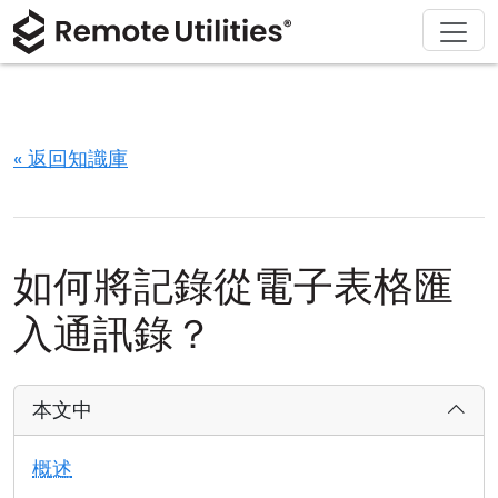
解決方案
產品
下載
購買
支援
關於
導覽
金融與銀行
Windows
線上購買
支援中心
聯繫我們
安全性
製造與零售
macOS
許可證助手
文檔
新聞稿
« 返回知識庫
螢幕截圖
醫療保健
Linux
升級您的許可證
知識庫
寫評論
版本說明
教育與政府
iOS/Android
如何將記錄從電子表格匯
連接模式
資訊技術
入通訊錄？
無人值守訪問
本文中
活動目錄支援
概述
MSI 配置