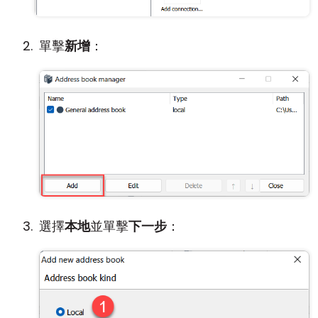
單擊
新增
：
選擇
本地
並單擊
下一步
：