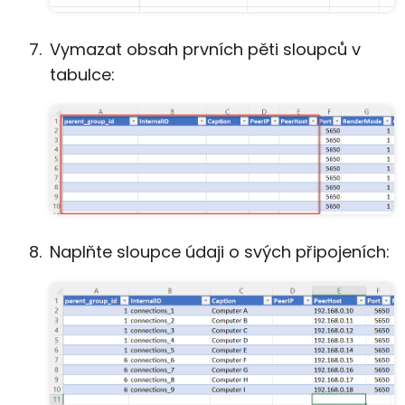
Vymazat obsah prvních pěti sloupců v
tabulce:
Naplňte sloupce údaji o svých připojeních: