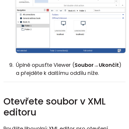
Úplně opusťte Viewer (
Soubor
→
Ukončit
)
a přejděte k dalšímu oddílu níže.
Otevřete soubor v XML
editoru
Použijte libovolný XML editor pro otevření