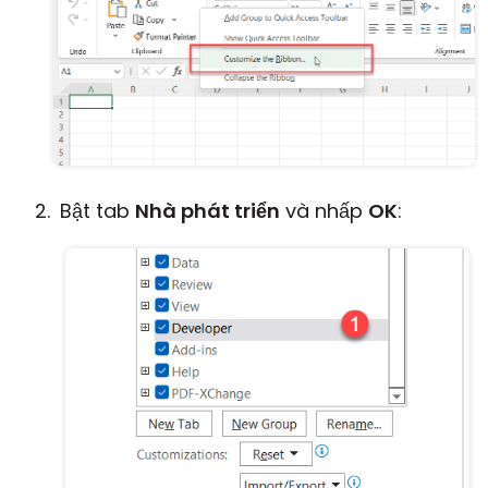
Bật tab
Nhà phát triển
và nhấp
OK
: