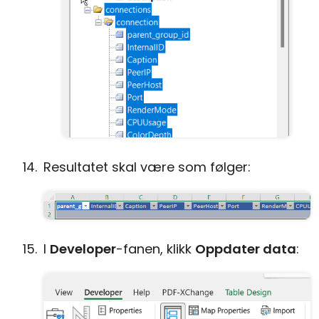
Resultatet skal være som følger:
I
Developer
-fanen, klikk
Oppdater data
: