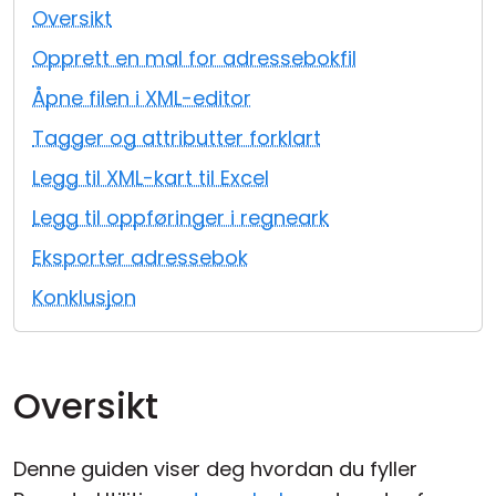
Oversikt
Sky- og lokal installasjon
Opprett en mal for adressebokfil
Åpne filen i XML-editor
Tagger og attributter forklart
Legg til XML-kart til Excel
Legg til oppføringer i regneark
Eksporter adressebok
Konklusjon
Oversikt
Denne guiden viser deg hvordan du fyller