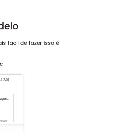
delo
 fácil de fazer isso é
s
: