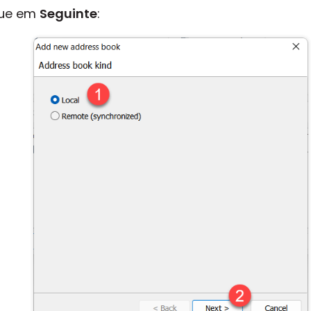
que em
Seguinte
: