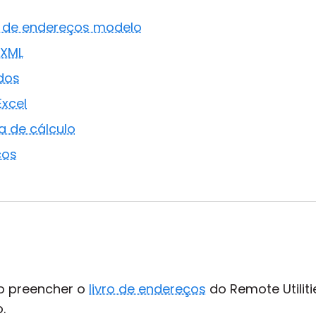
ro de endereços modelo
 XML
ados
xcel
ha de cálculo
ços
o preencher o
livro de endereços
do Remote Utilit
.