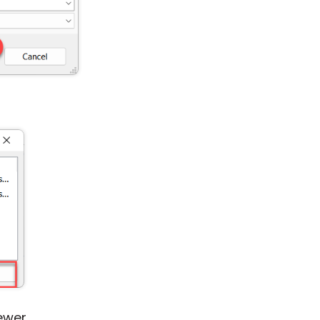
ewer.