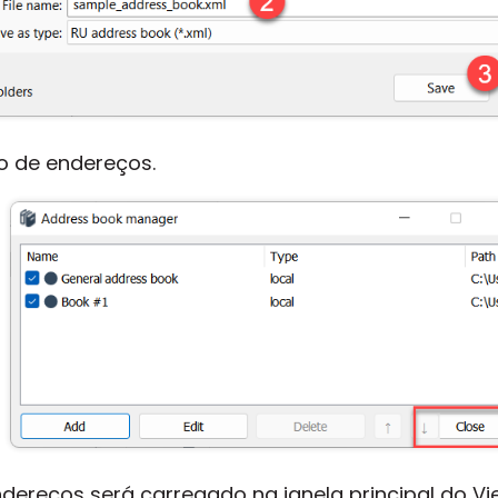
ro de endereços.
ndereços será carregado na janela principal do Vi