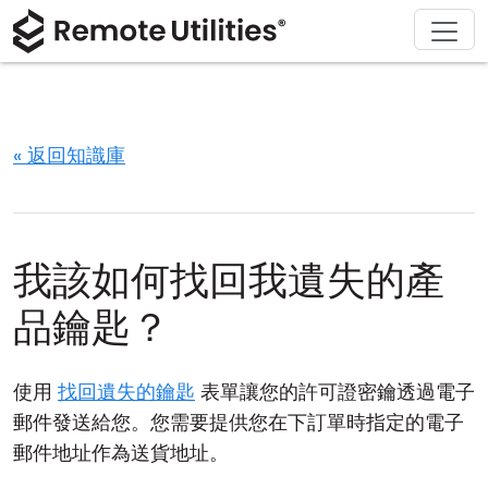
解決方案
產品
下載
購買
支援
關於
導覽
金融與銀行
Windows
線上購買
支援中心
聯繫我們
安全性
製造與零售
macOS
許可證助手
文檔
新聞稿
« 返回知識庫
螢幕截圖
醫療保健
Linux
升級您的許可證
知識庫
寫評論
版本說明
教育與政府
iOS/Android
我該如何找回我遺失的產
連接模式
資訊技術
品鑰匙？
無人值守訪問
使用
找回遺失的鑰匙
表單讓您的許可證密鑰透過電子
活動目錄支援
郵件發送給您。您需要提供您在下訂單時指定的電子
郵件地址作為送貨地址。
MSI 配置