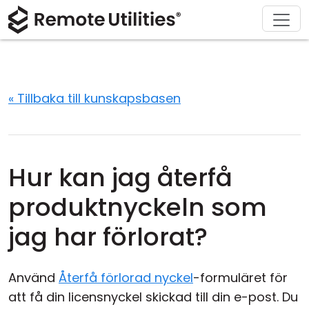
Ladda ner
Lösningar
Support
Produkt
Köp
Om
Tour
Finans och bankverksamhet
Windows
Köp online
Support Center
Kontakta oss
Säkerhet
Tillverkning och detaljhandel
macOS
Licensassistent
Dokumentation
Pressrum
« Tillbaka till kunskapsbasen
Skärmdumpar
Vård och hälsa
Linux
Uppgradera din licens
Kunskapsbas
Skriv en recension
Release Notes
Utbildning och myndigheter
iOS/Android
Hur kan jag återfå
Anslutningslägen
Informationsteknik
produktnyckeln som
Oövervakad åtkomst
jag har förlorat?
Active Directory-support
Använd
Återfå förlorad nyckel
-formuläret för
MSI-konfiguration
att få din licensnyckel skickad till din e-post. Du