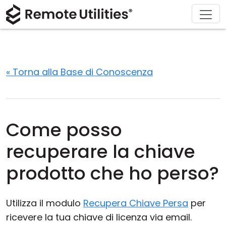
Chi siamo
Supporto
Prodotto
Acquista
Soluzioni
Scarica
Tour
Finanza e Banche
Windows
Acquista online
Centro supporto
Contattaci
Sicurezza
Produzione e Vendita al Dettaglio
macOS
Assistente Licenza
Documentazione
Sala stampa
« Torna alla Base di Conoscenza
Screenshot
Sanità
Linux
Aggiorna la tua Licenza
Base di conoscenza
Scrivi una recensione
Note di rilascio
Istruzione e Governo
iOS/Android
Come posso
Modalità di connessione
Tecnologia dell'informazione
recuperare la chiave
Accesso non presidiato
prodotto che ho perso?
Supporto Active Directory
Utilizza il modulo
Recupera Chiave Persa
per
Configurazione MSI
ricevere la tua chiave di licenza via email.