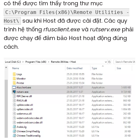
có thể được tìm thấy trong thư mục
Đám mây & Tại chỗ
C:\Program Files(x86)\Remote Utilities -
sau khi Host đã được cài đặt. Các quy
Host\
trình hệ thống
rfusclient.exe
và
rutserv.exe
phải
được chạy để đảm bảo Host hoạt động đúng
cách.