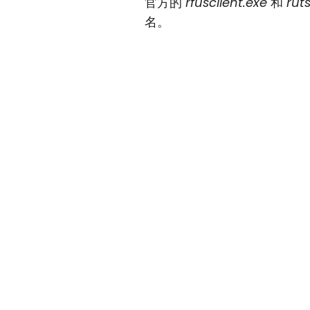
官方的
rfusclient.exe
和
rut
名。