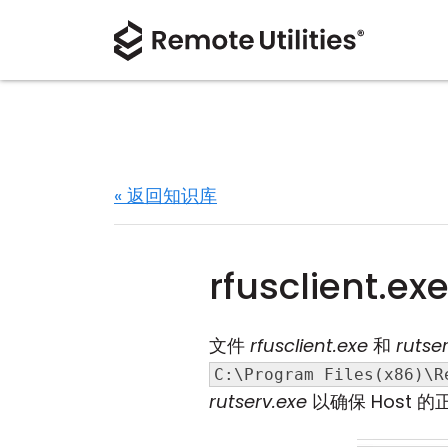
« 返回知识库
rfusclient.
文件
rfusclient.exe
和
rutse
C:\Program Files(x86)\R
rutserv.exe
以确保 Host 