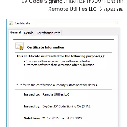
חתומים דיגיטלית עם תעודת EV Code Signing
שהונפקה ל-Remote Utilities LLC.