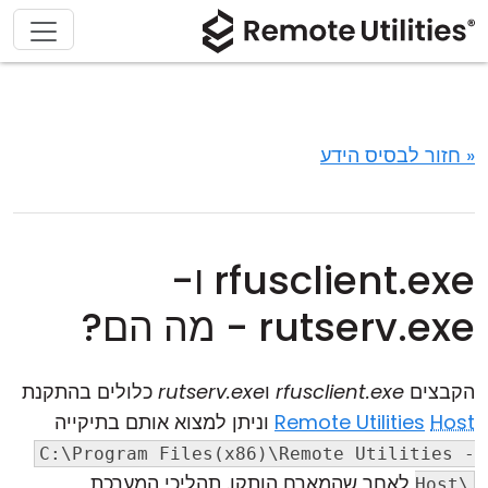
« חזור לבסיס הידע
rfusclient.exe ו-
rutserv.exe - מה הם?
הקבצים
rfusclient.exe
ו
rutserv.exe
כלולים בהתקנת
Host
Remote Utilities
וניתן למצוא אותם בתיקייה
C:\Program Files(x86)\Remote Utilities -
לאחר שהמארח הותקן. תהליכי המערכת
Host\